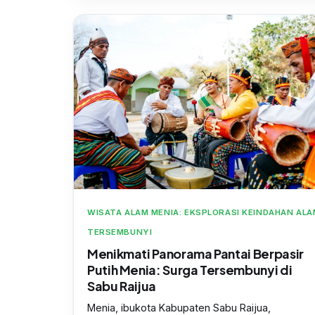
WISATA ALAM MENIA: EKSPLORASI KEINDAHAN ALA
TERSEMBUNYI
Menikmati Panorama Pantai Berpasir
Putih Menia: Surga Tersembunyi di
Sabu Raijua
Menia, ibukota Kabupaten Sabu Raijua,