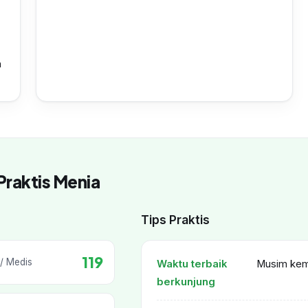
a
Praktis Menia
Tips Praktis
119
/ Medis
Waktu terbaik
Musim kema
berkunjung