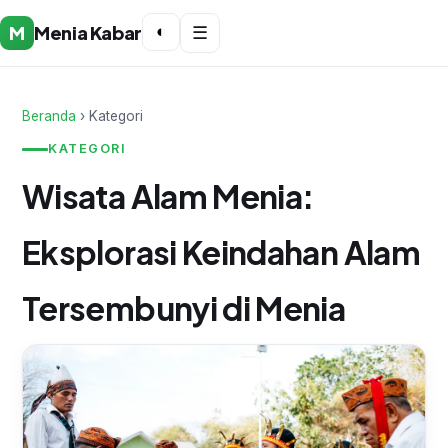
M
Menia Kabar
◐
☰
Beranda
› Kategori
KATEGORI
Wisata Alam Menia:
Eksplorasi Keindahan Alam
Tersembunyi di Menia